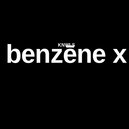
benzēne 
KNWLS